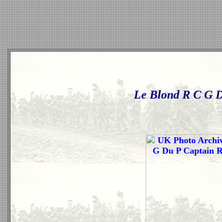
Le Blond R C G D